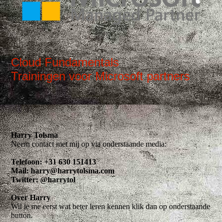
Cloud Fundamentals
Trainingen voor Microsoft partners
Harry Tolsma
Neem contact met mij op via onderstaande media:
Telefoon: +31 630 151413
Mail: harry@harrytolsma.com
Twitter: @harrytol
Over Harry
Wil je me eerst wat beter leren kennen klik dan op onderstaande
button.