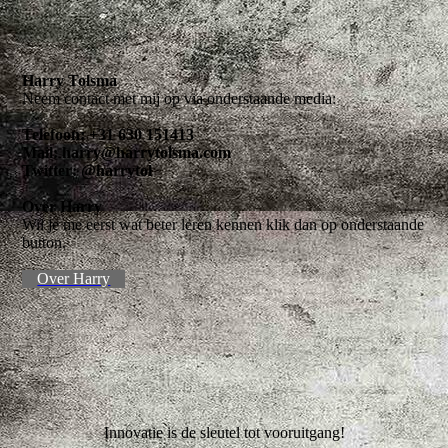
Harry Tolsma
Neem contact met mij op via onderstaande media:
Telefoon: +31 630 151413
Mail: harry@harrytolsma.com
Twitter: @harrytol
Over Harry
Wil je me eerst wat beter leren kennen klik dan op onderstaande
button.
Over Harry
Innovatie is de sleutel tot vooruitgang!