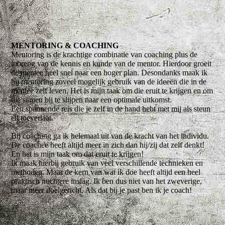
MENTORING & COACHING
Mentoring is de krachtige combinatie van coaching plus de
inbreng van de kennis en kunde van de mentor. Hierdoor groeit
de mentee heel snel naar een hoger plan. Desondanks maak ik
bij mentoring zoveel mogelijk gebruik van de ideeën die in de
mentee zelf leven. Het is mijn taak om die eruit te krijgen en om
die samen bij te slijpen naar een optimale uitkomst.
Een spannende reis die je zelf in de hand hebt met mij als steun
en toeverlaat.
Bij coaching ga ik helemaal uit van de kracht van het individu.
De coachee heeft altijd meer in zich dan hij/zij dat zelf denkt!
En het is mijn taak om dat eruit te krijgen!
Ik maak hierbij gebruik van veel verschillende technieken en
methoden. Maar de kern van wat ik doe heeft altijd een heel
praktisch nuchtere inslag. Ik ben dus niet van het zweverige,
maar meer doelgericht. Als dat bij je past ben ik je coach!